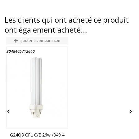
Les clients qui ont acheté ce produit
ont également acheté...
ajouter à comparaison
3048405712640
3
FIN DE STOCK


G24Q3 CFL C/E 26w /840 4
2