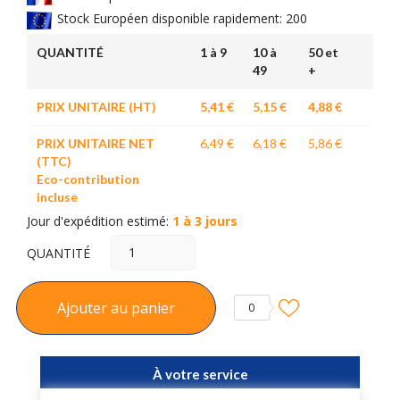
Stock Européen disponible rapidement: 200
QUANTITÉ
1 à 9
10 à
50 et
49
+
PRIX UNITAIRE (HT)
5,41 €
5,15 €
4,88 €
PRIX UNITAIRE NET
6,49 €
6,18 €
5,86 €
(TTC)
Eco-contribution
incluse
Jour d'expédition estimé:
1 à 3 jours
QUANTITÉ
Ajouter au panier
0
À votre service