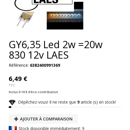
GY6,35 Led 2w =20w
830 12v LAES
Référence:
6382400991369
6,49 €
TTC
Inclus 0.14 € d'éco-contribution

Dépêchez-vous! Il ne reste que
9
article (s) en stock!
AJOUTER À COMPARAISON
Stock disponible immédiatement: 9