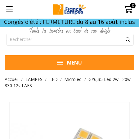
0
Congés d'été : FERMETURE du 8 au 16 août inclus
Toute la lumière au bout de vos doigts
MENU
Accueil
LAMPES
LED
Microled
GY6,35 Led 2w =20w
830 12v LAES