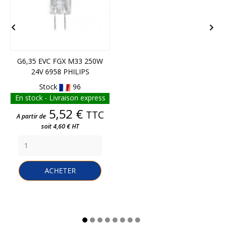


G6,35 EVC FGX M33 250W
24V 6958 PHILIPS
Stock
96
En stock - Livraison express
Prix
5,52 €
TTC
A partir de
soit 4,60 € HT
ACHETER