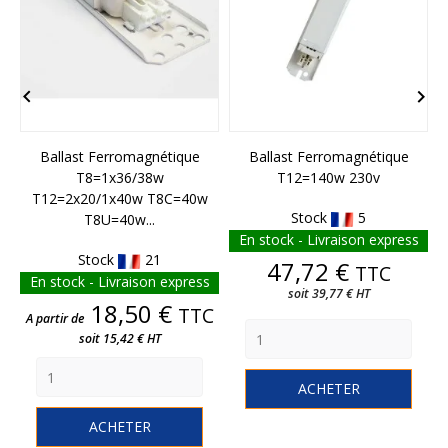


Ballast Ferromagnétique
Ballast Ferromagnétique
T8=1x36/38w
T12=140w 230v
T12=2x20/1x40w T8C=40w
Stock
5
T8U=40w...
En stock - Livraison express
Stock
21
Prix
47,72 €
TTC
En stock - Livraison express
soit 39,77 € HT
Prix
18,50 €
TTC
A partir de
soit 15,42 € HT
ACHETER
ACHETER