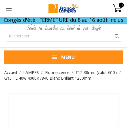
0
Congés d'été : FERMETURE du 8 au 16 août inclus
Toute la lumière au bout de vos doigts
MENU
Accueil
LAMPES
Fluorescence
T12 38mm (culot G13)
G13 TL 40w 4000K /840 Blanc Brillant 1200mm
FIN DE STOCK