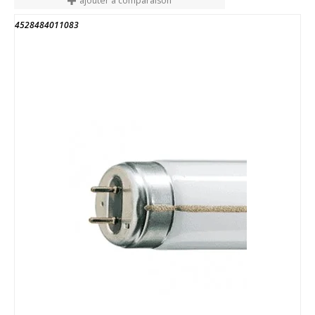
ajouter à comparaison
4528484011083