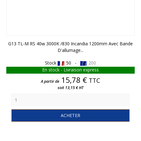
G13 TL-M RS 40w 3000K /830 Incandia 1200mm Avec Bande
D'allumage...
Stock
50 -
200
En stock - Livraison express
Prix
15,78 €
TTC
A partir de
soit 13,15 € HT
ACHETER