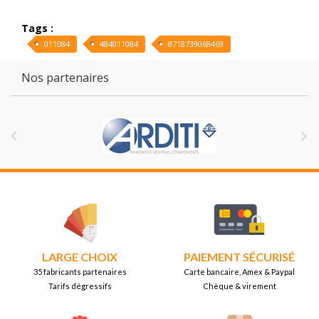
Tags :
011084
484011084
8718739068469
Nos partenaires


LARGE CHOIX
PAIEMENT SÉCURISÉ
35 fabricants partenaires
Carte bancaire, Amex & Paypal
Tarifs dégressifs
Chèque & virement