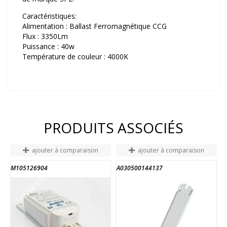
Caractéristiques:
Alimentation : Ballast Ferromagnétique CCG
Flux : 3350Lm
Puissance : 40w
Température de couleur : 4000K
PRODUITS ASSOCIÉS
ajouter à comparaison
ajouter à comparaison
M105126904
A030500144137
3
FIN DE STOCK