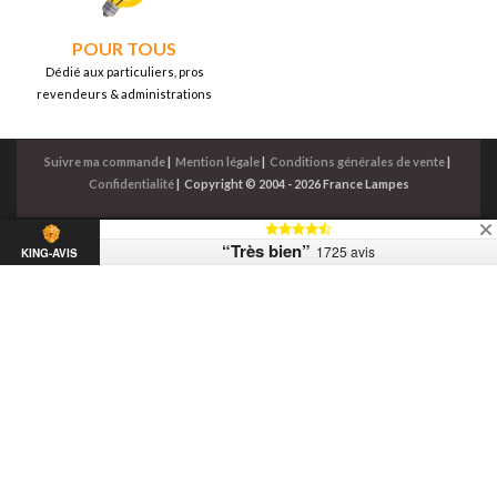
POUR TOUS
Dédié aux particuliers, pros
revendeurs & administrations
Suivre ma commande
|
Mention légale
|
Conditions générales de vente
|
Confidentialité
|
Copyright © 2004 - 2026 France Lampes
“Très bien”
1725 avis
KING-AVIS