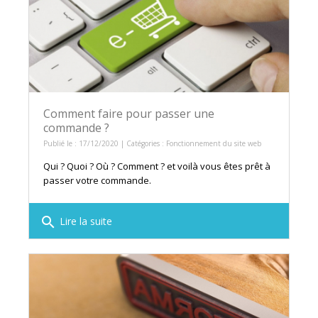
Comment faire pour passer une
commande ?
Publié le : 17/12/2020 | Catégories :
Fonctionnement du site web
Qui ? Quoi ? Où ? Comment ? et voilà vous êtes prêt à
passer votre commande.
search
Lire la suite