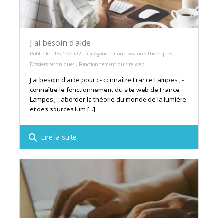
J'ai besoin d'aide
Publié le : 18/02/2022 | Catégories :
Connaissances théoriques
,
Dossiers techniques
,
Fonctionnement du site web
J'ai besoin d'aide pour : - connaître France Lampes ; -
connaître le fonctionnement du site web de France
Lampes ; - aborder la théorie du monde de la lumière
et des sources lum [...]
search
Lire la suite