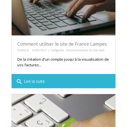
Comment utiliser le site de France Lampes
Publié le : 12/05/2021 | Catégories :
Fonctionnement du site web
De la création d'un compte jusqu'à la visualisation de
vos factures...
search
Lire la suite