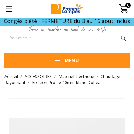
0
Congés d'été : FERMETURE du 8 au 16 août inclus
Toute la lumière au bout de vos doigts
MENU
Accueil
ACCESSOIRES
Matériel électrique
Chauffage
Rayonnant
Fixation Profilé 40mm blanc Doheat