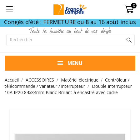
0
Congés d'été : FERMETURE du 8 au 16 août inclus
Toute la lumière au bout de vos doigts
MENU
Accueil
ACCESSOIRES
Matériel électrique
Contrôleur /
télécommande / variateur / interrupteur
Double Interrupteur
10A IP20 84x84mm Blanc Brillant à encastré avec cadre
FIN DE STOCK