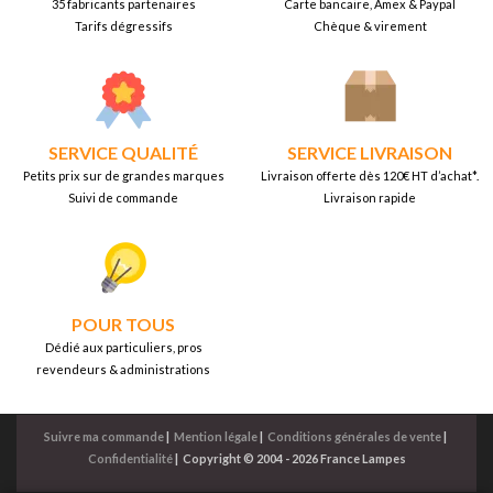
35 fabricants partenaires
Carte bancaire, Amex & Paypal
Tarifs dégressifs
Chèque & virement
SERVICE QUALITÉ
SERVICE LIVRAISON
Petits prix sur de grandes marques
Livraison offerte dès 120€ HT d’achat*.
Suivi de commande
Livraison rapide
POUR TOUS
Dédié aux particuliers, pros
revendeurs & administrations
Suivre ma commande
|
Mention légale
|
Conditions générales de vente
|
Confidentialité
|
Copyright © 2004 - 2026 France Lampes