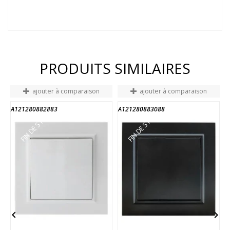
PRODUITS SIMILAIRES
ajouter à comparaison
ajouter à comparaison
A121280882883
A121280883088
A
FIN DE STOCK
FIN DE STOCK

