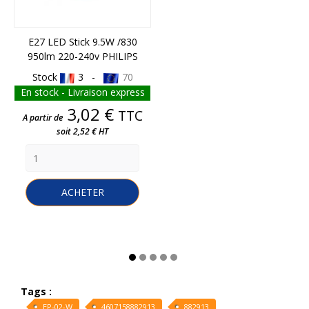
E27 LED Stick 9.5W /830
950lm 220-240v PHILIPS
Stock
3 -
70
En stock - Livraison express
Prix
3,02 €
TTC
A partir de
soit 2,52 € HT
ACHETER
Tags :
EP-02-W
4607158882913
882913