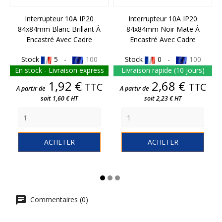
Interrupteur 10A IP20
Interrupteur 10A IP20
84x84mm Blanc Brillant À
84x84mm Noir Mate À
Encastré Avec Cadre
Encastré Avec Cadre
Stock
5 -
100
Stock
0 -
100
En stock - Livraison express
Livraison rapide (10 jours)
Prix
Prix
1,92 €
2,68 €
TTC
TTC
A partir de
A partir de
soit 1,60 € HT
soit 2,23 € HT
ACHETER
ACHETER
Commentaires (0)