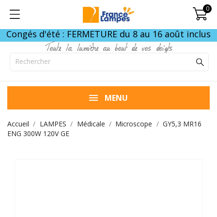
0
Congés d'été : FERMETURE du 8 au 16 août inclus
Toute la lumière au bout de vos doigts
MENU
Accueil
LAMPES
Médicale
Microscope
GY5,3 MR16
ENG 300W 120V GE