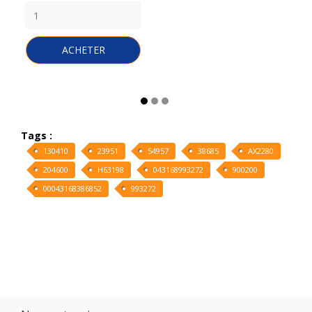
ACHETER
Tags :
130410
23951
54957
38685
AX2280
204600
H63198
043168993272
900200
00043168386852
993272