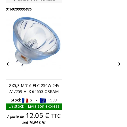
9160200006826
9


GX5,3 MR16 ELC 250W 24V
A1/259 HLX 64653 OSRAM
Stock
6 -
+999
En stock - Livraison express
Prix
12,05 €
TTC
A partir de
soit 10,04 € HT