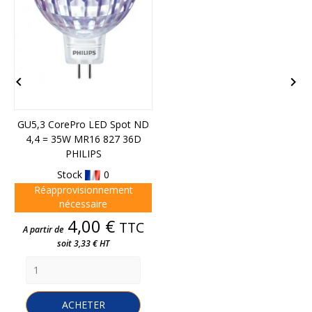


GU5,3 CorePro LED Spot ND
E
4,4 = 35W MR16 827 36D
PHILIPS
Stock
0
Réapprovisionnement
nécessaire
Prix
4,00 €
TTC
A partir de
soit 3,33 € HT
ACHETER