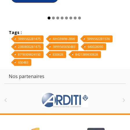
Tags :
5999562281475
AHG9WW-28W
5999562281574
2380800281475
5999565650483
640028090
8718309824150
830828
8421389830828
650483
Nos partenaires

