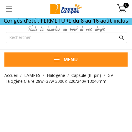
0
Congés d'été : FERMETURE du 8 au 16 août inclus
Toute la lumière au bout de vos doigts
MENU
Accueil
LAMPES
Halogène
Capsule (Bi-pin)
G9
Halogène Claire 28w=37w 3000K 220/240v 13x40mm
FIN DE STOCK