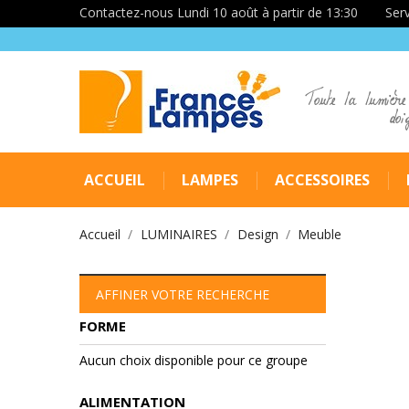
Contactez-nous Lundi 10 août à partir de 13:30
Serv
Toute la lumière
doi
ACCUEIL
LAMPES
ACCESSOIRES
Accueil
LUMINAIRES
Design
Meuble
AFFINER VOTRE RECHERCHE
FORME
Aucun choix disponible pour ce groupe
ALIMENTATION