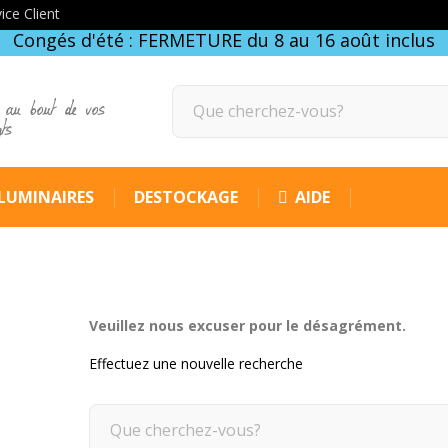
ice Client
Congés d'été : FERMETURE du 8 au 16 août inclus
 au bout de vos
gts
LUMINAIRES
DESTOCKAGE
AIDE
Veuillez nous excuser pour le désagrément.
Effectuez une nouvelle recherche