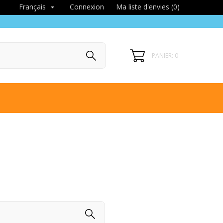
Connexion
Ma liste d'envies (
0
)
Français

PANIER: 0