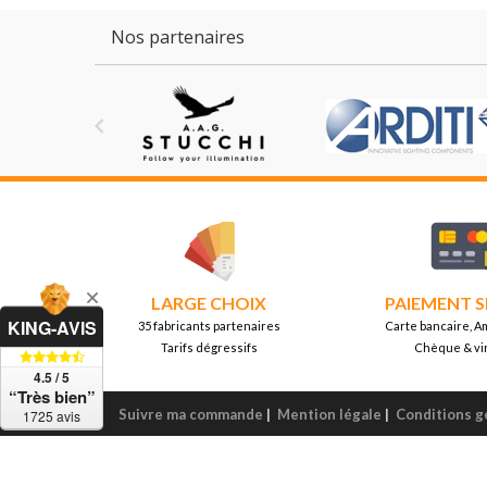
Nos partenaires

LARGE CHOIX
PAIEMENT S
KING-AVIS
35 fabricants partenaires
Carte bancaire, A
Tarifs dégressifs
Chèque & vi
4.5 / 5
“Très bien”
Suivre ma commande
|
Mention légale
|
Conditions g
1725 avis