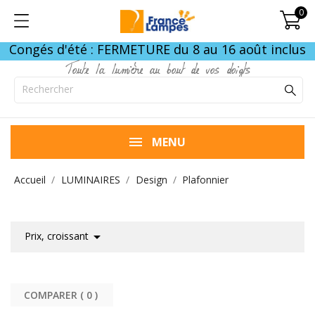
0
Congés d'été : FERMETURE du 8 au 16 août inclus
Toute la lumière au bout de vos doigts
MENU
Accueil
LUMINAIRES
Design
Plafonnier

Prix, croissant
COMPARER (
0