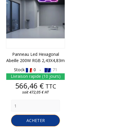
Panneau Led Hexagonal
Abeille 200W RGB 2,43X4,83m
Stock
0 -
71
Livraison rapide (10 jours)
Prix
566,46 €
TTC
soit 472,05 € HT
ACHETER