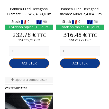
Panneau Led Hexagonal
Panneau Led Hexagonal
Diamant 600 W 2,43X4,83m
Diamant 680W 2,43X4,83m
Stock
0 -
90
Stock
0 -
56
Livraison rapide (10 jours)
Livraison rapide (10 jours)
Prix
Prix
232,78 €
316,48 €
TTC
TTC
soit 193,98 € HT
soit 263,73 € HT
ACHETER
ACHETER
ajouter à comparaison
P071280001166