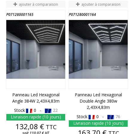
ajouter à comparaison
ajouter à comparaison
P071280001165
P071280001164
Panneau Led Hexagonal
Panneau Led Hexagonal
Angle 384W 2,43X4,83m
Double Angle 380w
2,43X4,83m
Stock
0 -
22
Stock
0 -
76
Livraison rapide (10 jours)
Livraison rapide (10 jours)
Prix
132,08 €
TTC
Prix
163,70 €
TTC
soit 110,07 € HT