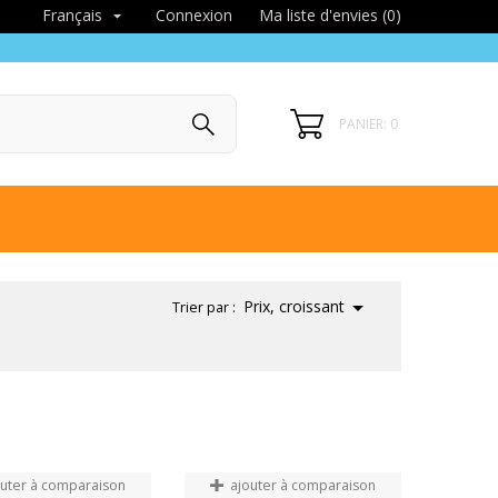
Connexion
Ma liste d'envies (
0
)
Français

PANIER: 0

Prix, croissant
Trier par :
outer à comparaison
ajouter à comparaison