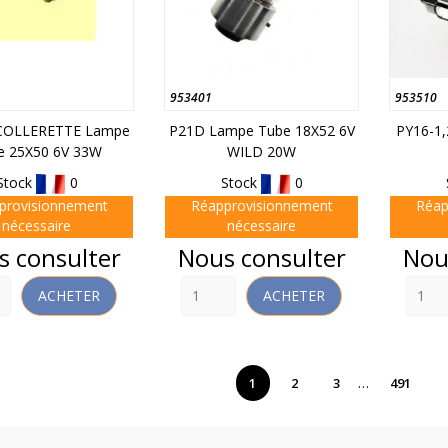
953401
953510
COLLERETTE Lampe
P21D Lampe Tube 18X52 6V
PY16-1
e 25X50 6V 33W
WILD 20W
Stock
0
Stock
0
provisionnement
Réapprovisionnement
Réap
nécessaire
nécessaire
Prix
Prix
s consulter
Nous consulter
Nou
ACHETER
ACHETER
…
1
2
3
491