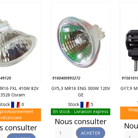
549120
9160400993272
9156101
MR16 FXL 410W 82V
GY5,3 MR16 ENG 300W 120V
GY7,9 M
93526 Osram
GE
Stock
0
Stock
5
Réap
provisionnement
En stock - Livraison express
nécessaire
Prix
Nous consulter
Prix
Nou
s consulter
ACHETER