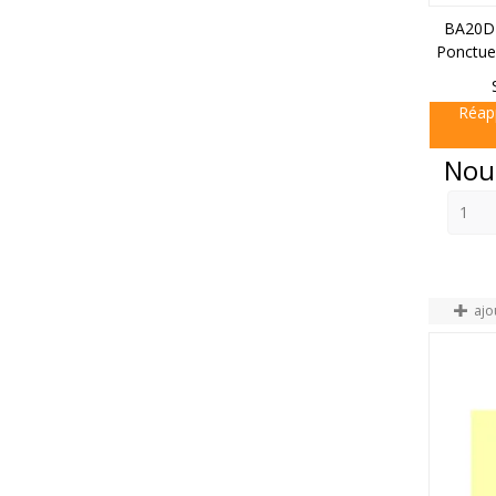
BA20D 
Ponctue
Réap
Prix
Nou
ajo