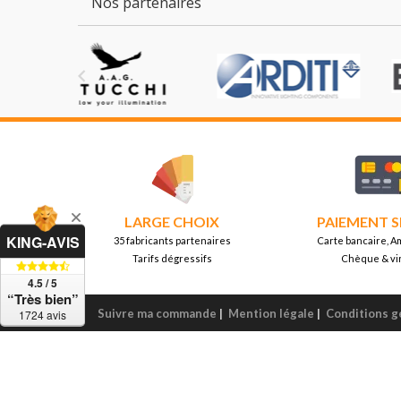
Nos partenaires

LARGE CHOIX
PAIEMENT S
KING-AVIS
35 fabricants partenaires
Carte bancaire, A
Tarifs dégressifs
Chèque & vi
4.5 / 5
“Très bien”
Suivre ma commande
|
Mention légale
|
Conditions g
1724 avis