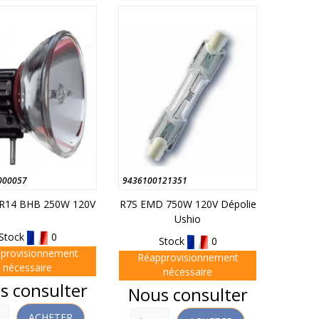
000057
9436100121351
R14 BHB 250W 120V
R7S EMD 750W 120V Dépolie
Ushio
Stock
0
Stock
0
provisionnement
Réapprovisionnement
nécessaire
nécessaire
s consulter
Prix
Nous consulter
ACHETER