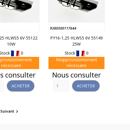
9380500117644
,25 HLWS5 6V 55122
PY16-1,25 HLWS5 6V 55149
10W
25W
Stock
0
Stock
0
provisionnement
Réapprovisionnement
nécessaire
nécessaire
Prix
s consulter
Nous consulter
ACHETER
ACHETER
Suivant
