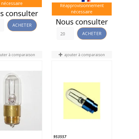
nécessaire
Réapprovisionnement
s consulter
nécessaire
Prix
Nous consulter
ACHETER
ACHETER
outer à comparaison
ajouter à comparaison
953557