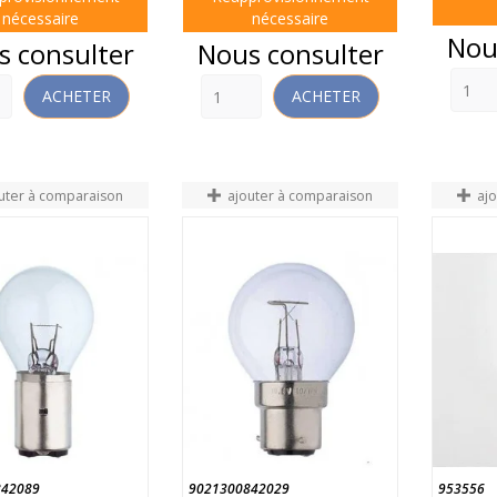
nécessaire
nécessaire
Prix
Nou
Prix
s consulter
Nous consulter
ACHETER
ACHETER
uter à comparaison
ajouter à comparaison
aj
842089
9021300842029
953556