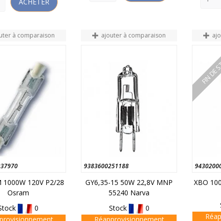
ACHETER
uter à comparaison
ajouter à comparaison
aj
FIN DE 
237970
9383600251188
9430200
 1000W 120V P2/28
GY6,35-15 50W 22,8V MNP
XBO 10
Osram
55240 Narva
Stock
0
Stock
0
Réap
provisionnement
Réapprovisionnement