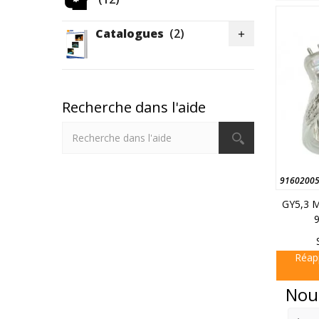
Catalogues
(2)

Recherche dans l'aide
9160200
GY5,3 
Réap
Prix
Nou