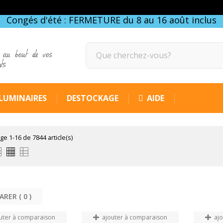
Congés d'été : FERMETURE du 8 au 16 août inclus
 au bout de vos
gts
LUMINAIRES
DESTOCKAGE
AIDE
ge 1-16 de 7844 article(s)
COMPARER (
0
uter à comparaison
ajouter à comparaison
aj