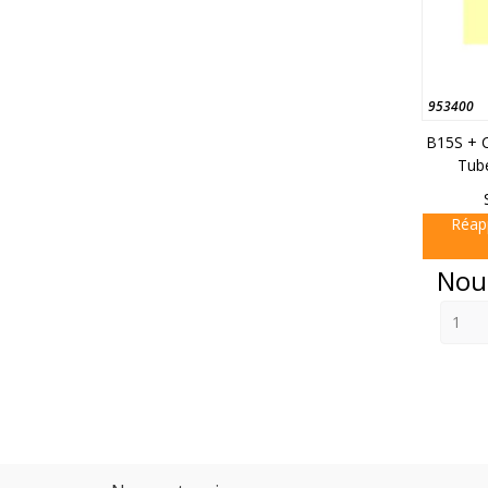
953400
B15S + 
Tub
Réap
Prix
Nou