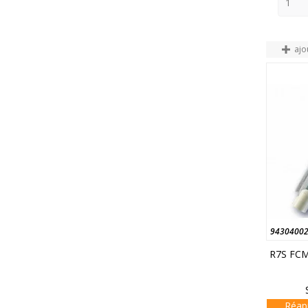
ajo
9430400
R7S FCM
Réap