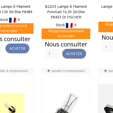
Lampe À Filament
B22D3 Lampe À Filament
Lampe 
l 12V 30/30w P8489
Ponctuel 10,3V 20/20w
P8433 Dr FISCHER
Stock
0
Réap
Stock
0
provisionnement
nécessaire
Réapprovisionnement
Prix
Nou
nécessaire
s consulter
Prix
Nous consulter
ACHETER
ACHETER
uter à comparaison
ajouter à comparaison
aj