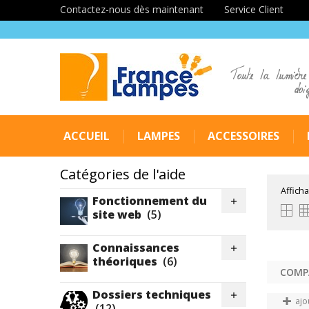
Contactez-nous dès maintenant
Service Client
Toute la lumière
doi
ACCUEIL
LAMPES
ACCESSOIRES
Catégories de l'aide
Afficha
Fonctionnement du

site web
(5)
Connaissances

théoriques
(6)
Dossiers techniques

ajo
(12)