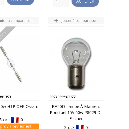
ACHETER
outer à comparaison
ajouter à comparaison
STOCK
081353
9071300843377
00w HTP OFR Osram
BA20D Lampe À Filament
Ponctuel 15V 60w P8029 Dr
Fischer
Stock
0
provisionnement
Stock
0