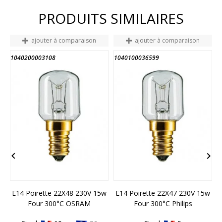
PRODUITS SIMILAIRES
ajouter à comparaison
ajouter à comparaison
1040200003108
1040100036599
1
FIN DE STOCK


E14 Poirette 22X48 230V 15w
E14 Poirette 22X47 230V 15w
Four 300°C OSRAM
Four 300°C Philips