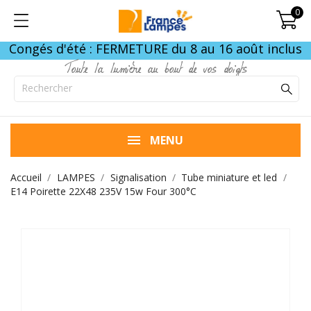
0
Congés d'été : FERMETURE du 8 au 16 août inclus
Toute la lumière au bout de vos doigts
MENU
Accueil
LAMPES
Signalisation
Tube miniature et led
E14 Poirette 22X48 235V 15w Four 300°C