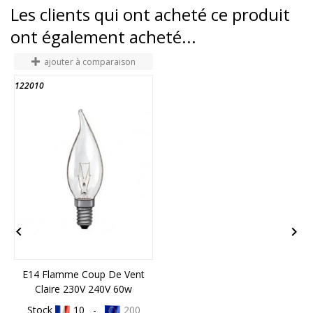
Les clients qui ont acheté ce produit
ont également acheté...
ajouter à comparaison
122010
1
FIN DE STOCK


E14 Flamme Coup De Vent
E
Claire 230V 240V 60w
Stock
10 -
200