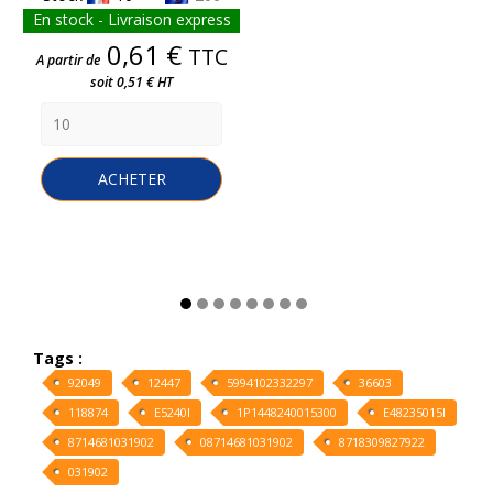
En stock - Livraison express
Prix
0,61 €
TTC
A partir de
soit 0,51 € HT
ACHETER
Tags :
92049
12447
5994102332297
36603
118874
E5240I
1P1448240015300
E48235015I
8714681031902
08714681031902
8718309827922
031902