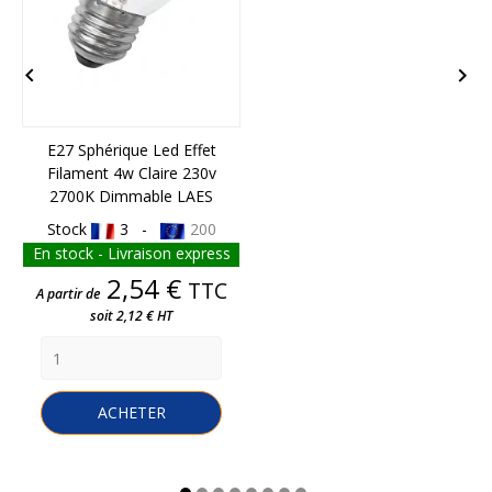


E27 Sphérique Led Effet
Filament 4w Claire 230v
2700K Dimmable LAES
Stock
3 -
200
En stock - Livraison express
Prix
2,54 €
TTC
A partir de
soit 2,12 € HT
ACHETER