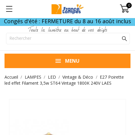
0
Congés d'été : FERMETURE du 8 au 16 août inclus
Toute la lumière au bout de vos doigts
MENU
Accueil
LAMPES
LED
Vintage & Déco
E27 Poirette
led effet Filament 3,5w ST64 Vintage 1800K 240V LAES