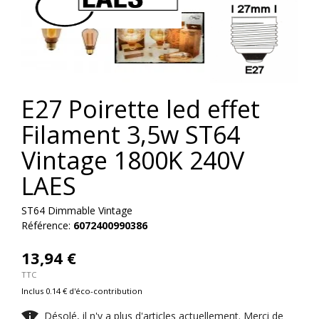


E27 Poirette led effet
Filament 3,5w ST64
Vintage 1800K 240V
LAES
ST64 Dimmable Vintage
Référence:
6072400990386
13,94 €
TTC
Inclus 0.14 € d'éco-contribution

Désolé, il n'y a plus d'articles actuellement. Merci de