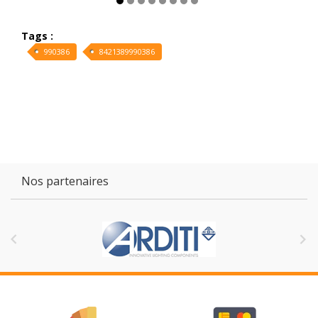
Tags :
990386
8421389990386
Nos partenaires

