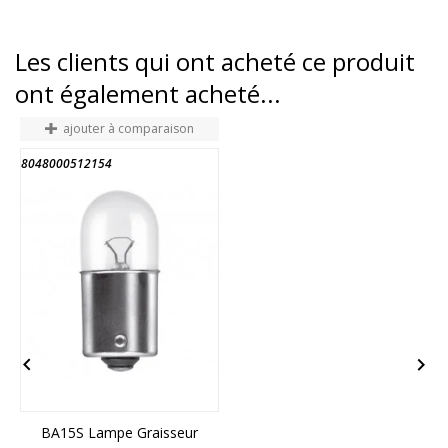
Les clients qui ont acheté ce produit
ont également acheté...
ajouter à comparaison
8048000512154
3
FIN DE STOCK


BA15S Lampe Graisseur
2