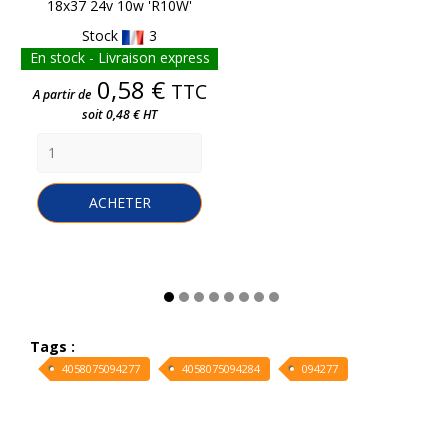
18x37 24v 10w 'R10W'
Stock
3
En stock - Livraison express
Prix
0,58 €
TTC
A partir de
soit 0,48 € HT
ACHETER
Tags :
4058075094277
4058075094284
094277