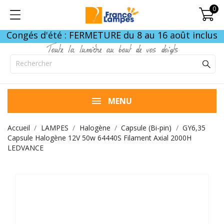
0
Congés d'été : FERMETURE du 8 au 16 août inclus
Toute la lumière au bout de vos doigts
MENU
Accueil
LAMPES
Halogène
Capsule (Bi-pin)
GY6,35
Capsule Halogène 12V 50w 64440S Filament Axial 2000H
LEDVANCE
FIN DE STOCK