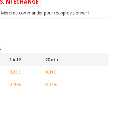
IS, NI ÉCHANGÉ
nt. Merci de commander pour réapprovisionner !
0
1 à 19
20 et +
0,33 €
0,31 €
0,40 €
0,37 €