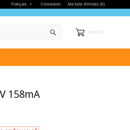
Connexion
Ma liste d'envies (
0
)
Français

PANIER: 0
3V 158mA