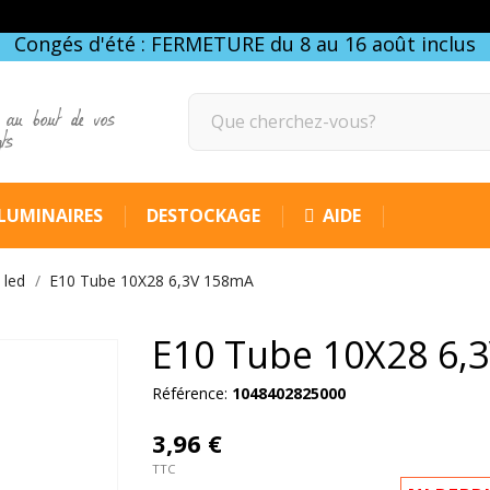
Congés d'été : FERMETURE du 8 au 16 août inclus
 au bout de vos
gts
LUMINAIRES
DESTOCKAGE
AIDE
 led
E10 Tube 10X28 6,3V 158mA
E10 Tube 10X28 6,
Référence:
1048402825000
3,96 €
TTC