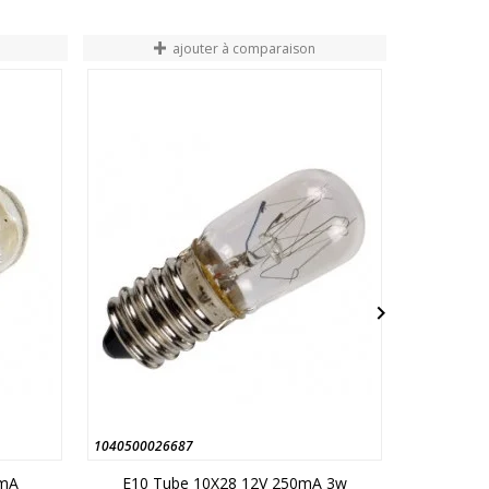
ajouter à comparaison

1040500026687
104050001
3mA
E10 Tube 10X28 12V 250mA 3w
BA9S 