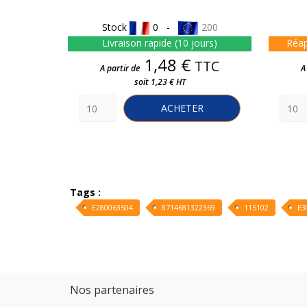
Stock
0 -
200
Livraison rapide (10 jours)
Réap
Prix
1,48 €
TTC
A partir de
A
soit 1,23 € HT
ACHETER
Tags :
E280063504
8714681322369
115102
E3
Nos partenaires