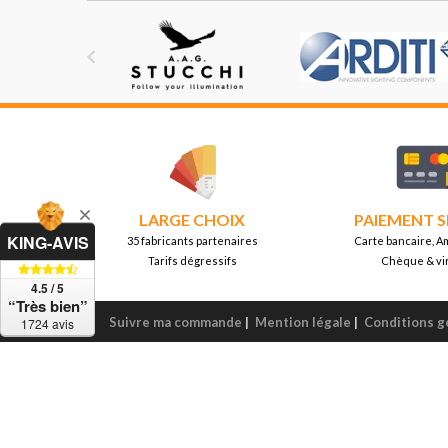

LARGE CHOIX
PAIEMENT S
KING-AVIS
35 fabricants partenaires
Carte bancaire, A
Tarifs dégressifs
Chèque & vi
4.5 / 5
“Très bien”
Suivre ma commande
|
Mention légale
|
Conditions g
1724 avis