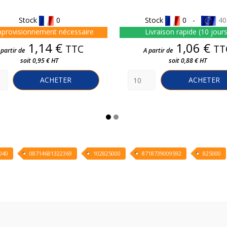
Stock
0
Stock
0 -
40
provisionnement nécessaire
Livraison rapide (10 jour
Prix
Prix
1,14 €
1,06 €
TTC
TT
 partir de
A partir de
soit 0,95 € HT
soit 0,88 € HT
ACHETER
ACHETER
040
08714681322369
102825000
8718739009592
825000