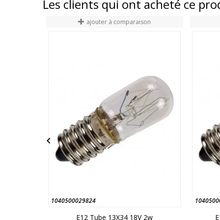
Les clients qui ont acheté ce pr
ajouter à comparaison

1040500029824
1040500
E12 Tube 13X34 18V 2w
E