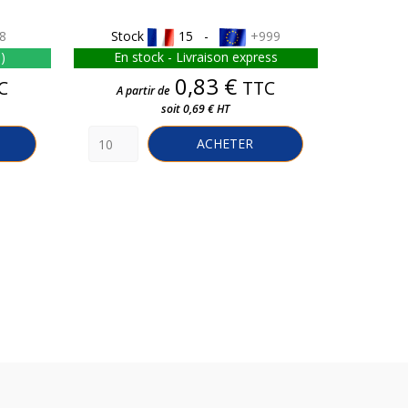
8
Stock
15 -
+999
Sto
s)
En stock - Livraison express
Liv
Prix
0,83 €
C
TTC
A partir de
A par
soit 0,69 € HT
ACHETER