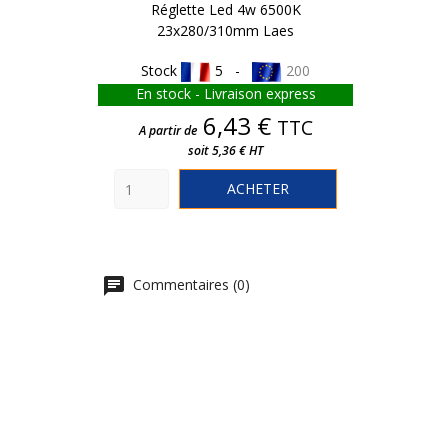
Réglette Led 4w 6500K
23x280/310mm Laes
Stock
5 -
200
En stock - Livraison express
Prix
6,43 €
TTC
A partir de
soit 5,36 € HT
ACHETER
Commentaires (0)