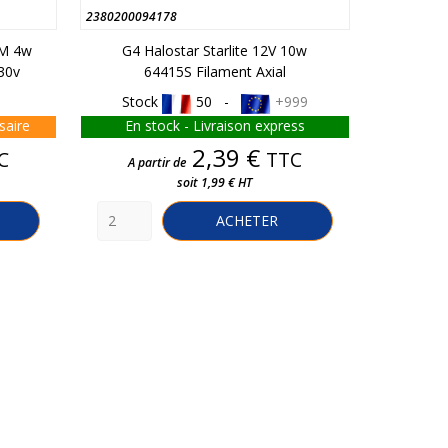
2380200094178
453010055
FM 4w
G4 Halostar Starlite 12V 10w
G10Q C
30v
64415S Filament Axial
Dia
Stock
50 -
+999
saire
En stock - Livraison express
Réappr
Prix
2,39 €
C
TTC
A partir de
A par
soit 1,99 € HT
ACHETER