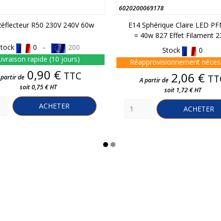
6020200069178
Réflecteur R50 230V 240V 60w
E14 Sphérique Claire LED P
= 40w 827 Effet Filament 2
Stock
0 -
200
Stock
0
ivraison rapide (10 jours)
Réapprovisionnement néces
Prix
0,90 €
TTC
Prix
2,06 €
TT
 partir de
A partir de
soit 0,75 € HT
soit 1,72 € HT
ACHETER
ACHETER