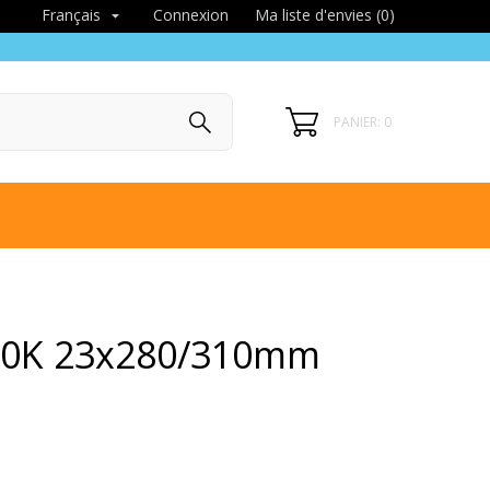
Connexion
Ma liste d'envies (
0
)
Français

PANIER: 0
000K 23x280/310mm