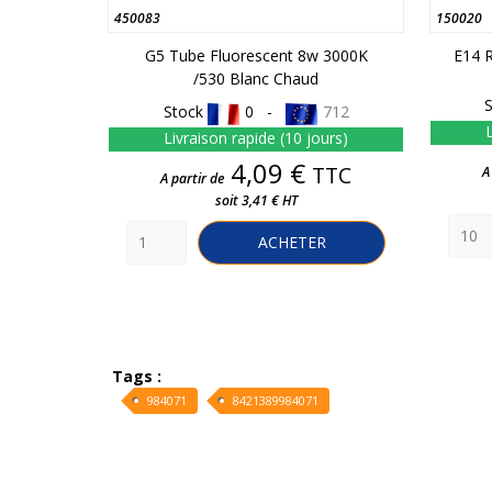
450083
150020
G5 Tube Fluorescent 8w 3000K
E14 
/530 Blanc Chaud
Stock
0 -
712
L
Livraison rapide (10 jours)
Prix
4,09 €
TTC
A
A partir de
soit 3,41 € HT
ACHETER
Tags :
984071
8421389984071