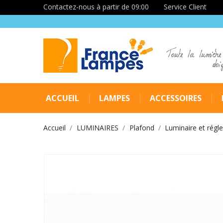
Contactez-nous à partir de 09:00
Service Client
Toute la lumière
doi
ACCUEIL
LAMPES
ACCESSOIRES
Accueil
LUMINAIRES
Plafond
Luminaire et régle