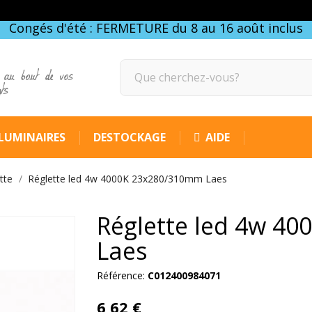
Congés d'été : FERMETURE du 8 au 16 août inclus
 au bout de vos
gts
LUMINAIRES
DESTOCKAGE
AIDE
tte
Réglette led 4w 4000K 23x280/310mm Laes
Réglette led 4w 4
Laes
Référence:
C012400984071
6,62 €