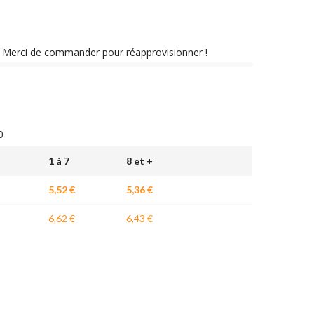
nt. Merci de commander pour réapprovisionner !
0
1 à 7
8 et +
5,52 €
5,36 €
6,62 €
6,43 €