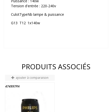
Puissance : 140w
Tension d'entrée : 220-240v
Culot
Type
Nb lampe & puissance
G13
T12
1x140w
PRODUITS ASSOCIÉS
ajouter à comparaison
474997PH