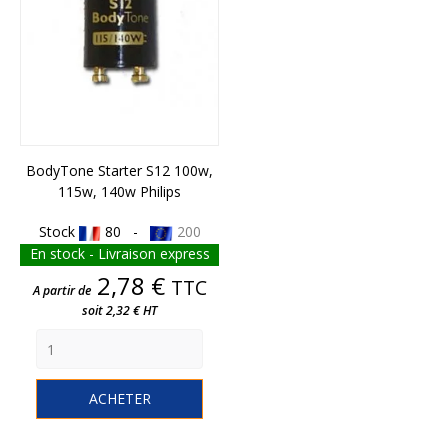
BodyTone Starter S12 100w,
115w, 140w Philips
Stock
80 -
200
En stock - Livraison express
Prix
2,78 €
TTC
A partir de
soit 2,32 € HT
ACHETER