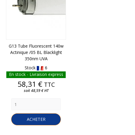
G13 Tube Fluorescent 140w
Actinique /05 BL Blacklight
350nm UVA
Stock
6
En stock - Livraison express
Prix
58,31 €
TTC
soit 48,59 € HT
ACHETER