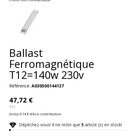
Ballast
Ferromagnétique
T12=140w 230v
Référence:
A030500144137
47,72 €
TTC
Inclus 0.14 € d'éco-contribution

Dépêchez-vous! Il ne reste que
5
article (s) en stock!