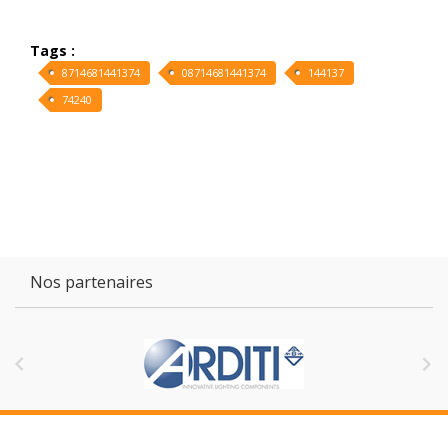
Tags :
8714681441374
08714681441374
144137
74240
Nos partenaires

