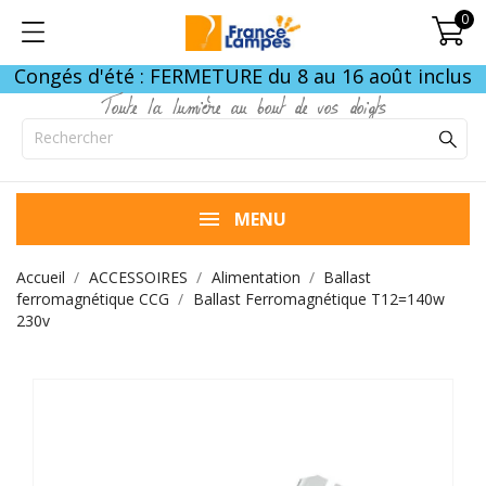
0
Congés d'été : FERMETURE du 8 au 16 août inclus
Toute la lumière au bout de vos doigts
MENU
Accueil
ACCESSOIRES
Alimentation
Ballast
ferromagnétique CCG
Ballast Ferromagnétique T12=140w
230v