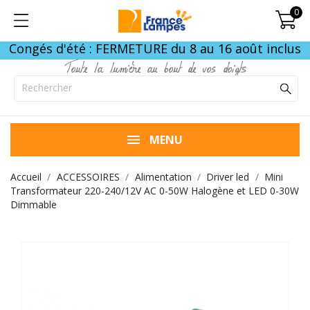
0
Congés d'été : FERMETURE du 8 au 16 août inclus
Toute la lumière au bout de vos doigts
MENU
Accueil
ACCESSOIRES
Alimentation
Driver led
Mini
Transformateur 220-240/12V AC 0-50W Halogène et LED 0-30W
Dimmable
FIN DE STOCK