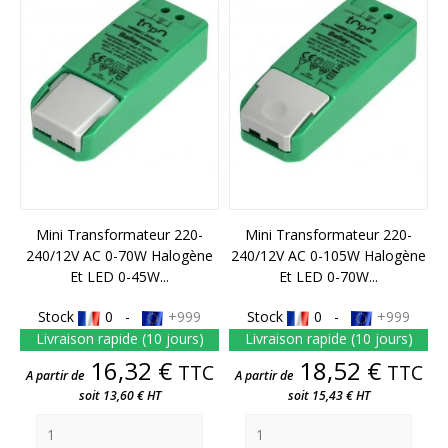
Mini Transformateur 220-
Mini Transformateur 220-
240/12V AC 0-70W Halogène
240/12V AC 0-105W Halogène
Et LED 0-45W...
Et LED 0-70W...
Stock
0 -
+999
Stock
0 -
+999
Livraison rapide (10 jours)
Livraison rapide (10 jours)
Prix
Prix
16,32 €
18,52 €
TTC
TTC
A partir de
A partir de
soit 13,60 € HT
soit 15,43 € HT