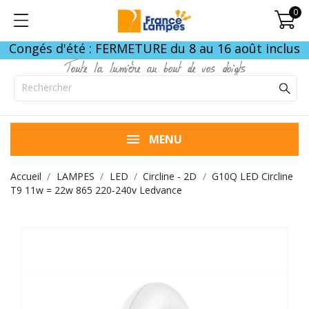
0
Congés d'été : FERMETURE du 8 au 16 août inclus
Toute la lumière au bout de vos doigts
MENU
Accueil
LAMPES
LED
Circline - 2D
G10Q LED Circline
T9 11w = 22w 865 220-240v Ledvance