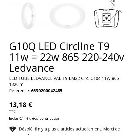


G10Q LED Circline T9
11w = 22w 865 220-240v
Ledvance
LED TUBE LEDVANCE VAL T9 EM22 Circ. G10q 11W 865
1320lm
Référence:
6530200042485
13,18 €
TTC
Inclus 0.14 € d'éco-contribution

Désolé, il n'y a plus d'articles actuellement. Merci de