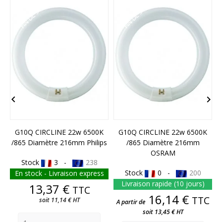
FIN DE STOCK
FIN DE STOCK


G10Q CIRCLINE 22w 6500K
G10Q CIRCLINE 22w 6500K
/865 Diamètre 216mm Philips
/865 Diamètre 216mm
OSRAM
Stock
3 -
238
Stock
0 -
200
En stock - Livraison express
Livraison rapide (10 jours)
Prix
13,37 €
TTC
Prix
16,14 €
TTC
soit 11,14 € HT
A partir de
soit 13,45 € HT