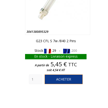
3041380895329
G23 CFL S 7w /840 2 Pins
Stock
29 -
200
En stock - Livraison express
Prix
5,45 €
TTC
A partir de
soit 4,54 € HT
ACHETER