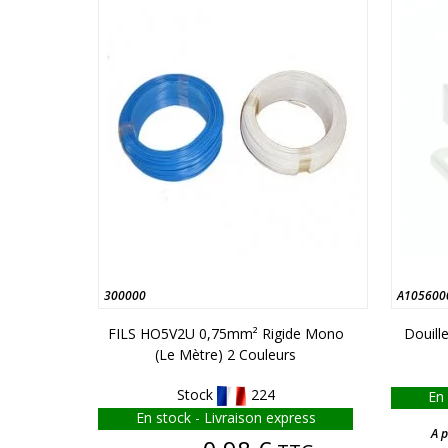
300000
A105600
FILS HO5V2U 0,75mm² Rigide Mono
Douill
(le Mètre) 2 Couleurs
Stock
224
En 
En stock - Livraison express
A p