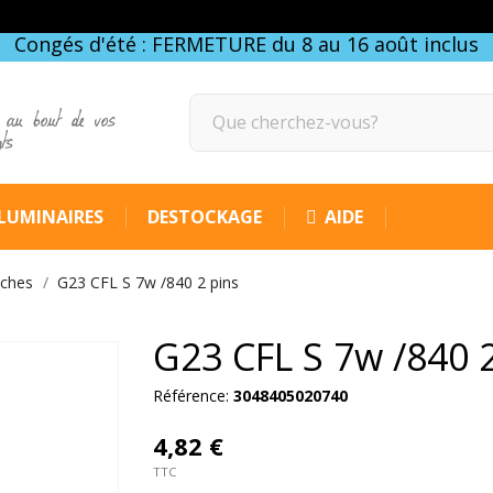
Congés d'été : FERMETURE du 8 au 16 août inclus
 au bout de vos
gts
LUMINAIRES
DESTOCKAGE
AIDE
oches
G23 CFL S 7w /840 2 pins
G23 CFL S 7w /840 
Référence:
3048405020740
4,82 €
TTC