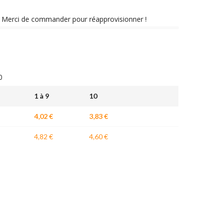
nt. Merci de commander pour réapprovisionner !
0
1 à 9
10
4,02 €
3,83 €
4,82 €
4,60 €