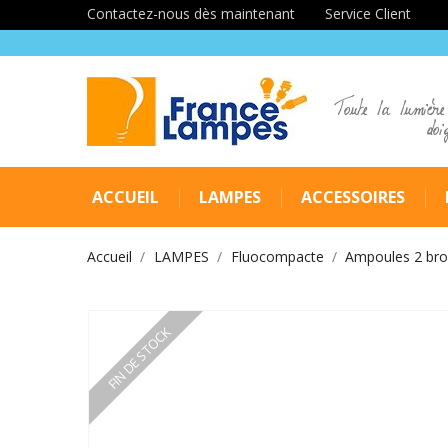
Contactez-nous dès maintenant
Service Client
Toute la lumière
doi
ACCUEIL
LAMPES
ACCESSOIRES
Accueil
LAMPES
Fluocompacte
Ampoules 2 br
FIN DE STOCK