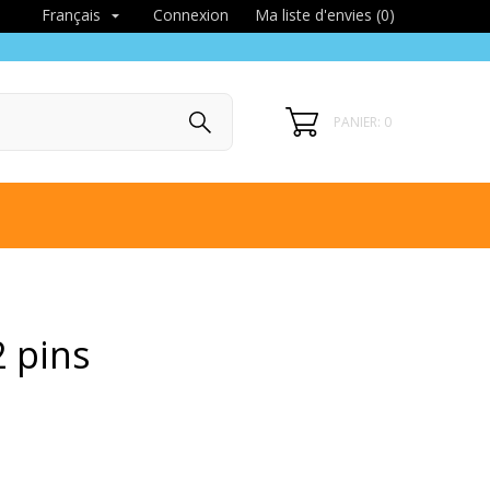
Connexion
Ma liste d'envies (
0
)
Français

PANIER: 0
2 pins