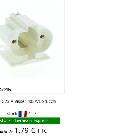
0403VL
e G23 À Visser 403/VL Stucchi
Stock
127
stock - Livraison express
Prix
1,79 €
TTC
artir de