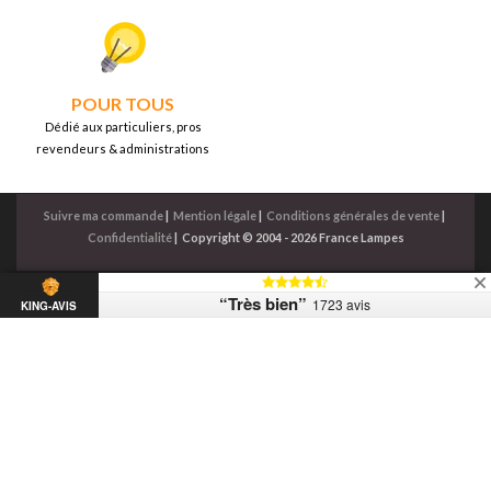
POUR TOUS
Dédié aux particuliers, pros
revendeurs & administrations
Suivre ma commande
|
Mention légale
|
Conditions générales de vente
|
Confidentialité
|
Copyright © 2004 - 2026 France Lampes
“Très bien”
1723 avis
KING-AVIS