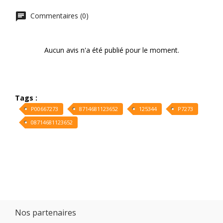
Commentaires (0)
Aucun avis n'a été publié pour le moment.
Tags :
P00667273
8714681123652
125344
P7273
08714681123652
Nos partenaires