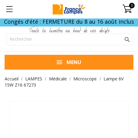
0
Congés d'été : FERMETURE du 8 au 16 août inclus
Toute la lumière au bout de vos doigts
MENU
Accueil
LAMPES
Médicale
Microscope
Lampe 6V
15W Z16 67273