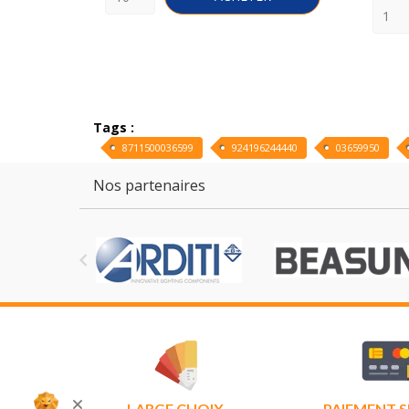
Tags :
8711500036599
924196244440
03659950
Nos partenaires

LARGE CHOIX
PAIEMENT S