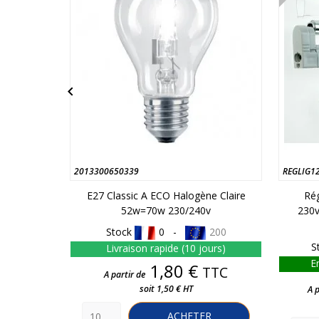

2013300650339
REGLIG1
E27 Classic A ECO Halogène Claire
Rég
52w=70w 230/240v
230v
Stock
0 -
200
S
Livraison rapide (10 jours)
E
Prix
1,80 €
TTC
A partir de
soit 1,50 € HT
A p
ACHETER