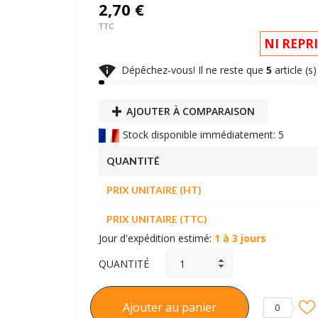
2,70 €
TTC
NI REPR

Dépêchez-vous! Il ne reste que
5
article (s
AJOUTER À COMPARAISON
Stock disponible immédiatement: 5
QUANTITÉ
PRIX UNITAIRE (HT)
PRIX UNITAIRE (TTC)
Jour d'expédition estimé:
1 à 3 jours
QUANTITÉ
Ajouter au panier
0