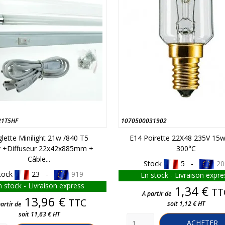
21T5HF
1070500031902
lette Minilight 21w /840 T5
E14 Poirette 22X48 235V 15w
 +Diffuseur 22x42x885mm +
300°C
Câble...
Stock
5 -
20
tock
23 -
919
En stock - Livraison expre
n stock - Livraison express
Prix
1,34 €
TT
A partir de
Prix
13,96 €
TTC
soit 1,12 € HT
artir de
soit 11,63 € HT
ACHETER