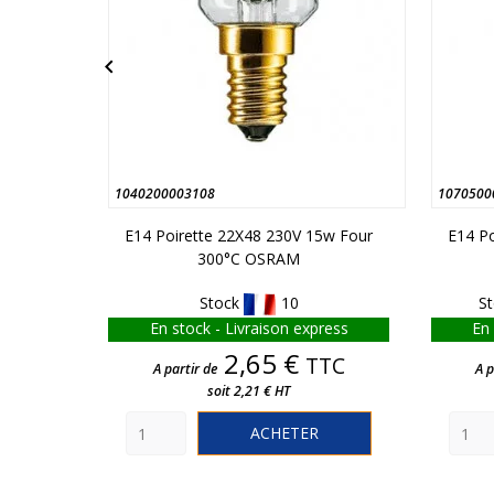

1040200003108
1070500
E14 Poirette 22X48 230V 15w Four
E14 Po
300°C OSRAM
Stock
10
S
En stock - Livraison express
En 
Prix
2,65 €
TTC
A partir de
A p
soit 2,21 € HT
ACHETER