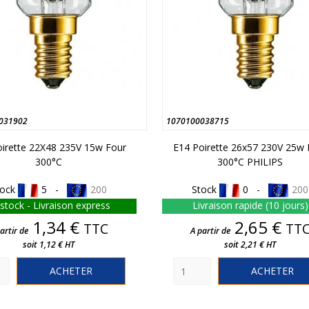
031902
1070100038715
irette 22X48 235V 15w Four
E14 Poirette 26x57 230V 25w 
300°C
300°C PHILIPS
tock
5 -
200
Stock
0 -
200
stock - Livraison express
Livraison rapide (10 jours)
Prix
Prix
1,34 €
2,65 €
TTC
TT
artir de
A partir de
soit 1,12 € HT
soit 2,21 € HT
ACHETER
ACHETER