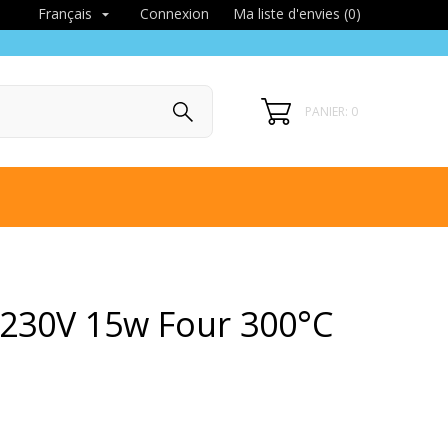
Connexion
Ma liste d'envies (
0
)
Français

PANIER: 0
 230V 15w Four 300°C