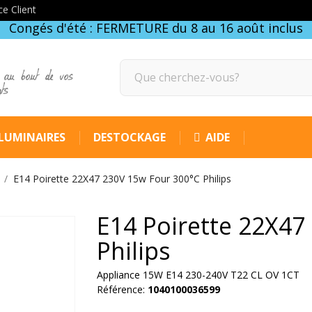
ce Client
Congés d'été : FERMETURE du 8 au 16 août inclus
 au bout de vos
gts
LUMINAIRES
DESTOCKAGE
AIDE
E14 Poirette 22X47 230V 15w Four 300°C Philips
E14 Poirette 22X47
Philips
Appliance 15W E14 230-240V T22 CL OV 1CT
Référence:
1040100036599