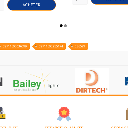
ACHETER
08711500036599
08711500255174
036599
ÉCURISÉ
SERVICE QUALITÉ
SERVIC