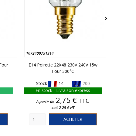

1072400751314
107050003
Four
E14 Poirette 22X48 230V 240V 15w
E14 Poir
Four 300°C
Stock
14 -
200
Stoc
En stock - Livraison express
Livra
Prix
2,75 €
C
TTC
A partir de
A part
soit 2,29 € HT
ACHETER