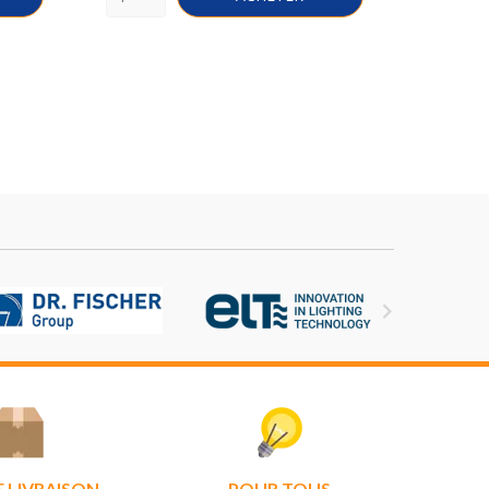

E LIVRAISON
POUR TOUS