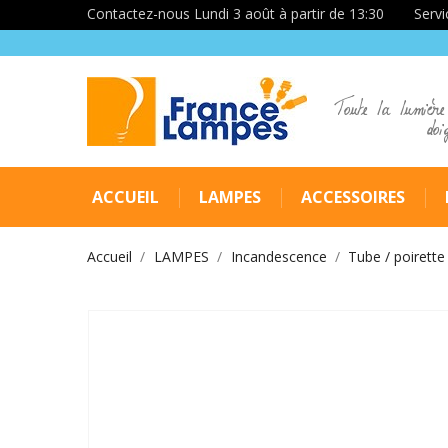
Contactez-nous Lundi 3 août à partir de 13:30
Servi
Toute la lumière
doi
ACCUEIL
LAMPES
ACCESSOIRES
Accueil
LAMPES
Incandescence
Tube / poirette