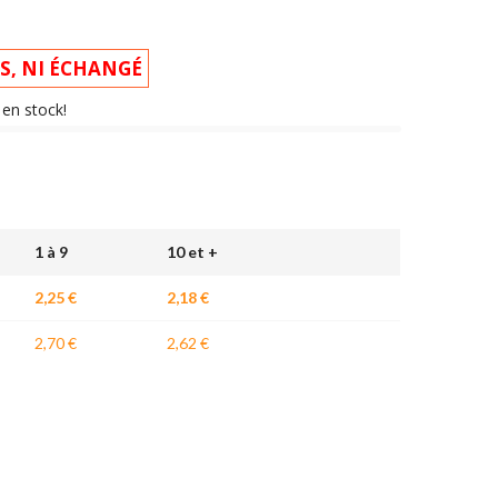
IS, NI ÉCHANGÉ
) en stock!
1 à 9
10 et +
2,25 €
2,18 €
2,70 €
2,62 €