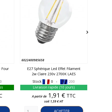

6022400985658
601050042
 Four
E27 Sphérique Led Effet Filament
E27 
2w Claire 230v 2700K LAES
Stand
0
Stock
0 -
200
Sto
ss
Livraison rapide (10 jours)
En s
Prix
1,91 €
C
TTC
A partir de
soit 1,59 € HT
A part
ACHETER