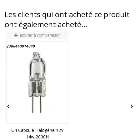
Les clients qui ont acheté ce produit
ont également acheté...
ajouter à comparaison
2388440014040
A
FIN DE STOCK


G4 Capsule Halogène 12V
14w 2000H