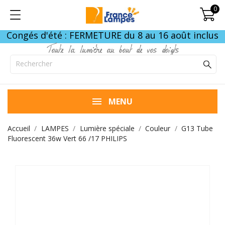
0
Congés d'été : FERMETURE du 8 au 16 août inclus
Toute la lumière au bout de vos doigts
MENU
Accueil
LAMPES
Lumière spéciale
Couleur
G13 Tube
Fluorescent 36w Vert 66 /17 PHILIPS