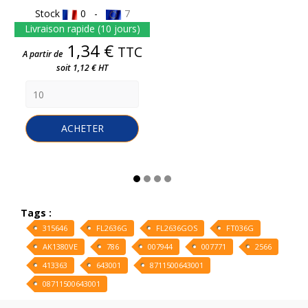
Stock
0 -
7
Livraison rapide (10 jours)
Prix
1,34 €
TTC
A partir de
soit 1,12 € HT
ACHETER
Tags :
315646
FL2636G
FL2636GOS
FT036G
AK1380VE
786
007944
007771
2566
413363
643001
8711500643001
08711500643001