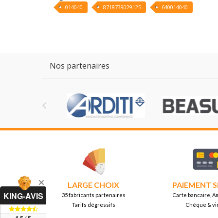
014040
8718739029125
640014040
Nos partenaires

LARGE CHOIX
PAIEMENT S
KING-AVIS
35 fabricants partenaires
Carte bancaire, A
Tarifs dégressifs
Chèque & vi