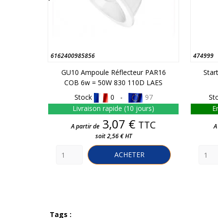
6162400985856
474999
GU10 Ampoule Réflecteur PAR16
Star
COB 6w = 50W 830 110D LAES
Stock
0 -
97
St
Livraison rapide (10 jours)
E
Prix
3,07 €
TTC
A partir de
A
soit 2,56 € HT
ACHETER
Tags :