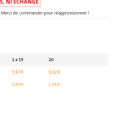
IS, NI ÉCHANGÉ
nt. Merci de commander pour réapprovisionner !
1 à 19
20
1,17 €
1,12 €
1,40 €
1,34 €