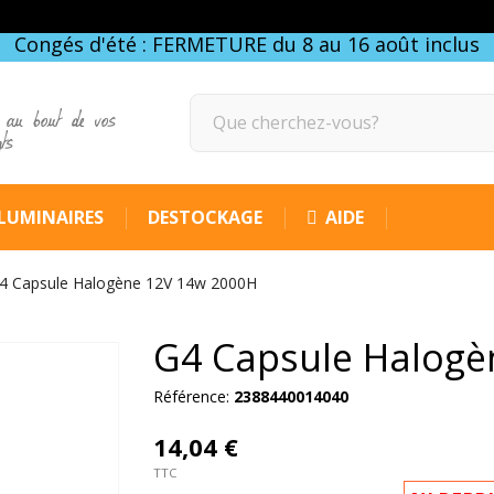
Congés d'été : FERMETURE du 8 au 16 août inclus
 au bout de vos
gts
LUMINAIRES
DESTOCKAGE
AIDE
4 Capsule Halogène 12V 14w 2000H
G4 Capsule Halogè
Référence:
2388440014040
14,04 €
TTC