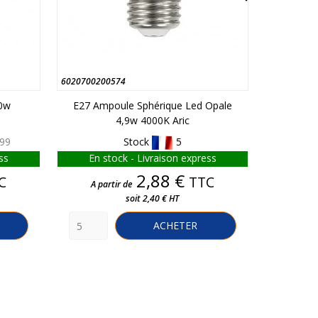
6020700200574
104050001
20w
E27 Ampoule Sphérique Led Opale
BA15D
4,9w 4000K Aric
99
Stock
5
Sto
ss
En stock - Livraison express
Liv
Prix
2,88 €
C
TTC
A partir de
A par
soit 2,40 € HT
ACHETER