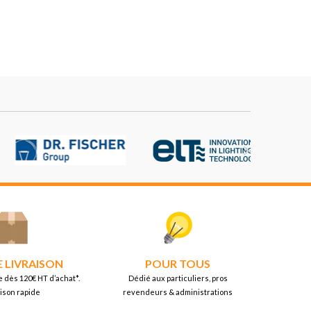

E LIVRAISON
POUR TOUS
e dès 120€ HT d’achat*.
Dédié aux particuliers, pros
aison rapide
revendeurs & administrations