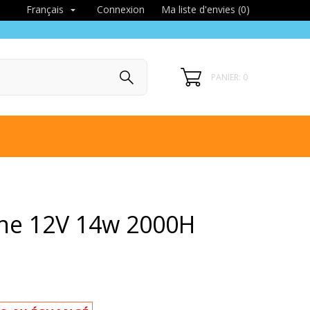
Connexion
Ma liste d'envies (
0
)
Français

PANIER: 0
ne 12V 14w 2000H