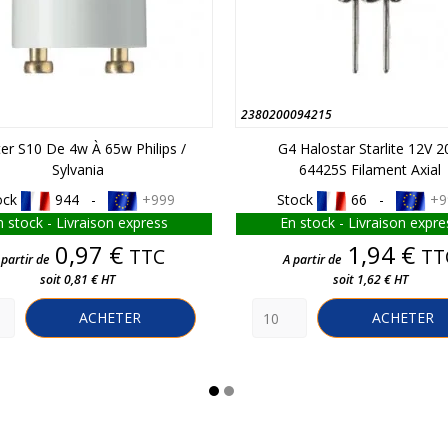
2380200094215
ter S10 De 4w À 65w Philips /
G4 Halostar Starlite 12V 
Sylvania
64425S Filament Axial
ock
944 -
+999
Stock
66 -
+9
n stock - Livraison express
En stock - Livraison expre
Prix
Prix
0,97 €
1,94 €
TTC
TT
 partir de
A partir de
soit 0,81 € HT
soit 1,62 € HT
ACHETER
ACHETER