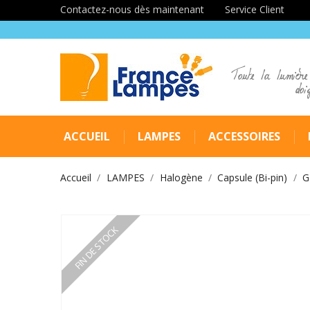
Contactez-nous dès maintenant
Service Client
Toute la lumière
doi
ACCUEIL
LAMPES
ACCESSOIRES
Accueil
LAMPES
Halogène
Capsule (Bi-pin)
G
FIN DE STOCK