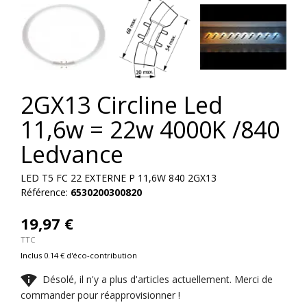
2GX13 Circline Led
11,6w = 22w 4000K /840
Ledvance
LED T5 FC 22 EXTERNE P 11,6W 840 2GX13
Référence:
6530200300820
19,97 €
TTC
Inclus 0.14 € d'éco-contribution

Désolé, il n'y a plus d'articles actuellement. Merci de
commander pour réapprovisionner !