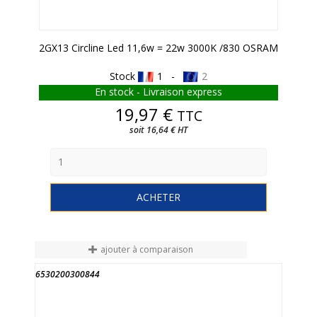
2GX13 Circline Led 11,6w = 22w 3000K /830 OSRAM
Stock
1 -
2
En stock - Livraison express
Prix
19,97 €
TTC
soit 16,64 € HT
ACHETER
ajouter à comparaison
6530200300844