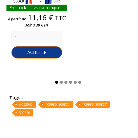
Stock
1 -
305
En stock - Livraison express
Prix
11,16 €
TTC
A partir de
soit 9,30 € HT
ACHETER
Tags :
AC63040
4099854300820
4099854300837
300820