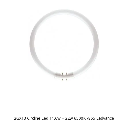
2GX13 Circline Led 11,6w = 22w 6500K /865 Ledvance