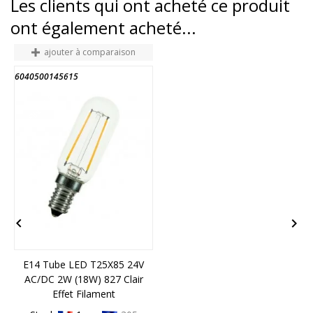
Les clients qui ont acheté ce produit
ont également acheté...
ajouter à comparaison
6040500145615
3
FIN DE STOCK


E14 Tube LED T25X85 24V
AC/DC 2W (18W) 827 Clair
Effet Filament