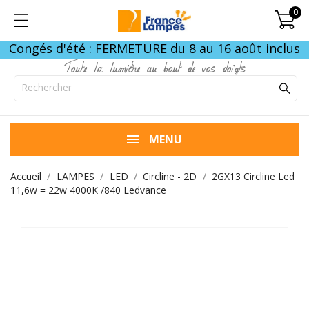
0
Congés d'été : FERMETURE du 8 au 16 août inclus
Toute la lumière au bout de vos doigts
MENU
Accueil
LAMPES
LED
Circline - 2D
2GX13 Circline Led
11,6w = 22w 4000K /840 Ledvance