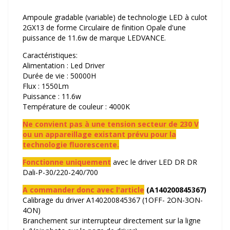
Ampoule gradable (variable) de technologie LED à culot
2GX13 de forme Circulaire de finition Opale d'une
puissance de 11.6w de marque LEDVANCE.
Caractéristiques:
Alimentation : Led Driver
Durée de vie : 50000H
Flux : 1550Lm
Puissance : 11.6w
Température de couleur : 4000K
Ne convient pas à une tension secteur de 230 V
ou un appareillage existant prévu pour la
technologie fluorescente.
Fonctionne uniquement
avec le driver LED DR DR
Dali-P-30/220-240/700
A commander donc avec l'article
(
A140200845367
)
Calibrage du driver A140200845367 (1OFF- 2ON-3ON-
4ON)
Branchement sur interrupteur directement sur la ligne