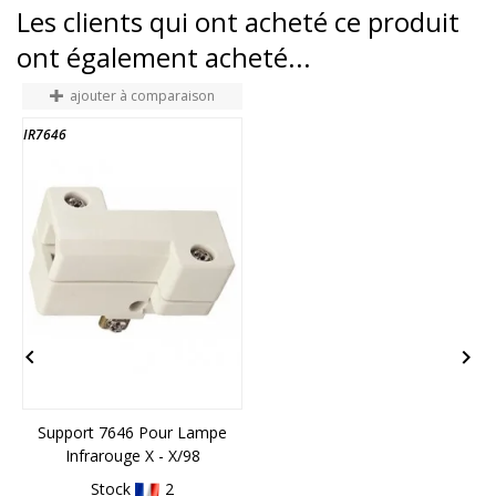
Les clients qui ont acheté ce produit
ont également acheté...
ajouter à comparaison
IR7646
6


Support 7646 Pour Lampe
Infrarouge X - X/98
1
Stock
2