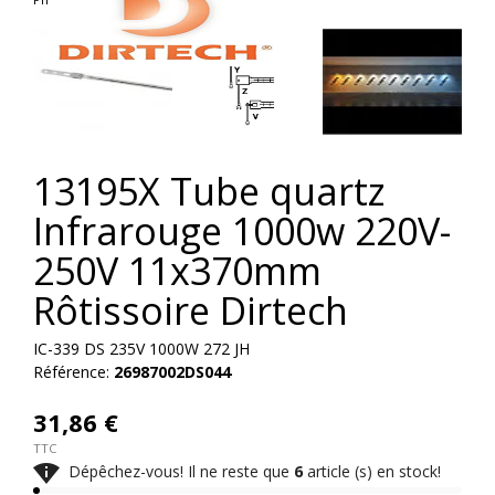
13195X Tube quartz
Infrarouge 1000w 220V-
250V 11x370mm
Rôtissoire Dirtech
IC-339 DS 235V 1000W 272 JH
Référence:
26987002DS044
31,86 €
TTC

Dépêchez-vous! Il ne reste que
6
article (s) en stock!