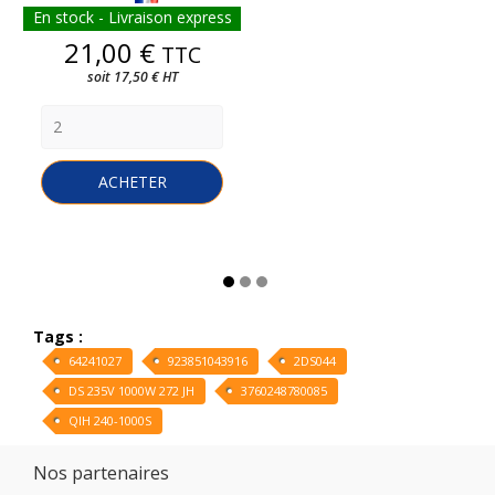
En stock - Livraison express
Prix
21,00 €
TTC
soit 17,50 € HT
ACHETER
Tags :
64241027
923851043916
2DS044
DS 235V 1000W 272 JH
3760248780085
QIH 240-1000S
Nos partenaires