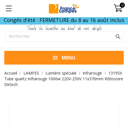
0
Congés d'été : FERMETURE du 8 au 16 août inclus
Toute la lumière au bout de vos doigts
MENU
Accueil
LAMPES
Lumière spéciale
Infrarouge
13195X
Tube quartz Infrarouge 1000w 220V-250V 11x370mm Rôtissoire
Dirtech