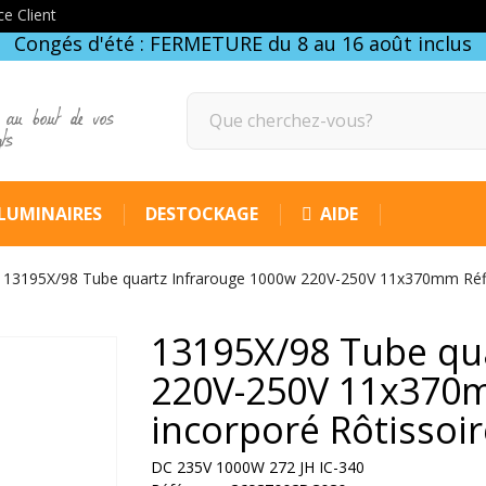
ce Client
Congés d'été : FERMETURE du 8 au 16 août inclus
 au bout de vos
gts
LUMINAIRES
DESTOCKAGE
AIDE
13195X/98 Tube quartz Infrarouge 1000w 220V-250V 11x370mm Réfle
13195X/98 Tube qu
220V-250V 11x370m
incorporé Rôtissoir
DC 235V 1000W 272 JH IC-340