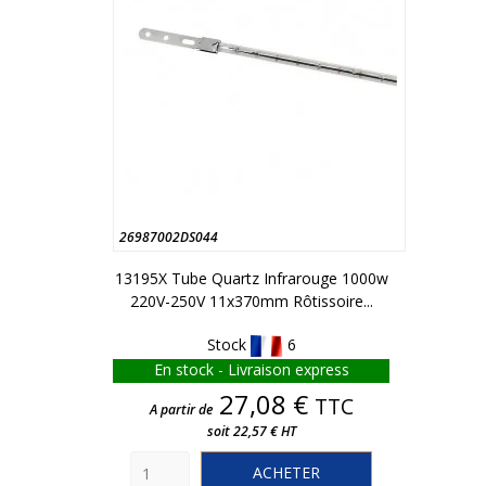
26987002DS044
13195X Tube Quartz Infrarouge 1000w
220V-250V 11x370mm Rôtissoire...
Stock
6
En stock - Livraison express
Prix
27,08 €
TTC
A partir de
soit 22,57 € HT
ACHETER