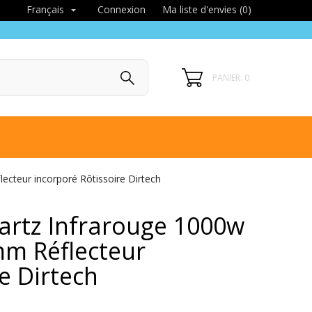
Connexion
Ma liste d'envies (
0
)
Français

PANIER: 0
cteur incorporé Rôtissoire Dirtech
artz Infrarouge 1000w
m Réflecteur
e Dirtech