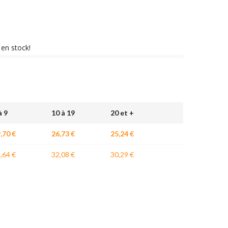
) en stock!
à 9
10 à 19
20 et +
,70 €
26,73 €
25,24 €
,64 €
32,08 €
30,29 €