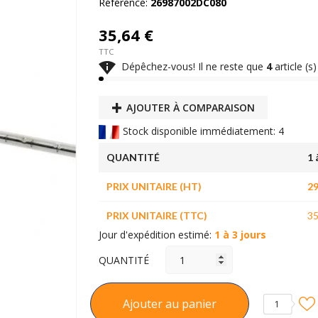
Référence:
26987002DC080
35,64 €
TTC

Dépêchez-vous! Il ne reste que
4
article (s
AJOUTER À COMPARAISON
Stock disponible immédiatement: 4
QUANTITÉ
1 
PRIX UNITAIRE (HT)
29
PRIX UNITAIRE (TTC)
35
Jour d'expédition estimé:
1 à 3 jours
QUANTITÉ
Ajouter au panier
1