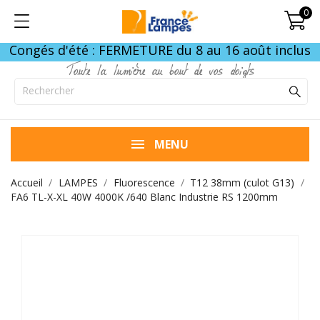
0
Congés d'été : FERMETURE du 8 au 16 août inclus
Toute la lumière au bout de vos doigts
MENU
Accueil
LAMPES
Fluorescence
T12 38mm (culot G13)
FA6 TL-X-XL 40W 4000K /640 Blanc Industrie RS 1200mm
FIN DE STOCK