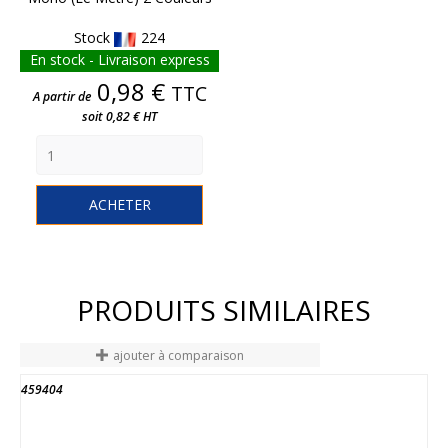
Stock
224
En stock - Livraison express
Prix
0,98 €
TTC
A partir de
soit 0,82 € HT
ACHETER
PRODUITS SIMILAIRES
ajouter à comparaison
459404
FIN DE STOCK