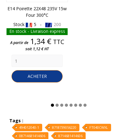
E14 Poirette 22X48 235V 15w
Four 300°C
Stock
5 -
200
En stock - Livraison express
Prix
1,34 €
TTC
A partir de
soit 1,12 € HT
ACHETER
Tags :
494012040-1
8718739056220
FT040CWXL
08714681414606
8714681414606